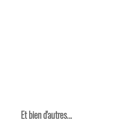
Et bien d'autres...
Magasin de pêche Dax, Pêche Dax, poisson Dax, Guide