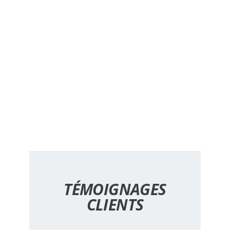
de pêche Dax, Pêche landes, Magasin de pêche landes,
permis de pêche Dax, magasin de pêche landes,
magasin de pêche Saint Paul les Dax, magasin de
pêche dax, acheter canne à pêche dax, acheter canne
à peche saint Paul les dax, acheter moulinet dax,
acheter moulinet saint Paul les dax, acheter appâts de
mer dax, acheter appât de mer saint Paul les dax,
acheter asticots dax, acheter asticots saint Paul les
dax, acheter arénicole dax, achat ver des, acheter vers
de mer dax, achat arénicole saint Paul les dax
TÉMOIGNAGES
CLIENTS