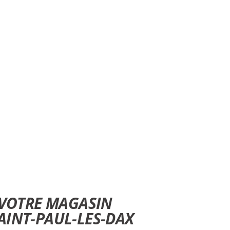
hasse Landes, armurerie dax, magasin de
cartouches de chasse dax, acheter fusil dax,
ul les dax, achat cartouches de chasse dax,
Paul Lès dax, achat point rouge dax, achat
ge lunette d’ affût dax, réglage lunette de
VOTRE MAGASIN
AINT-PAUL-LES-DAX