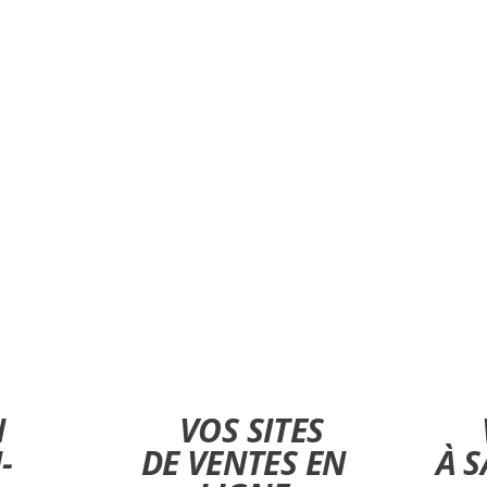
r Dax, chasse landes, Chasseur landes, magasin de chasse dax, magasin de c
, cartouche Dax, cartouche Saint Paul, magasin de chasse Saint Paul, acheter 
er cartouches de chasse saint Paul les dax, acheter cartouche de chasse st Pa
dax, achat caméras de chasse st Paul les dax, achat caméra de chasse Saint 
 saint Paul les dax, réglage lunette dax, réglages lunette de chasse dax, régla
N
VOS SITES
-
DE VENTES EN
À S