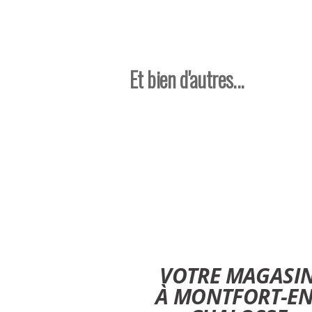
Et bien d'autres...
Magasin de chasse Dax, chasse Dax, chasseu
chasse dax, matériel de chasse Dax, fusil Dax
acheter cartouches saint Paul les dax, achet
achat armurerie dax, achat caméra de chasse 
lunette de chasse dax, achat lunette de chasse
battue saint Paul les dax
VOTRE MAGASI
À MONTFORT-EN