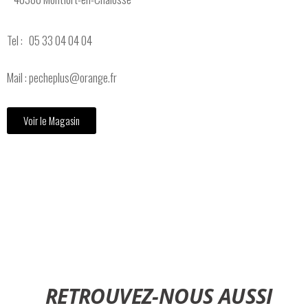
Tel : 05 33 04 04 04
Mail : pecheplus@orange.fr
Voir le Magasin
Magasin pêche Dax, Magasin chasse Dax, Chasse Dax, Pêche Dax, guide
de pêche Dax, Airsoft Dax, Vêtement Dax, coutellerie Dax, défense Dax,
Coupe et trophée Dax
RETROUVEZ-NOUS AUSSI